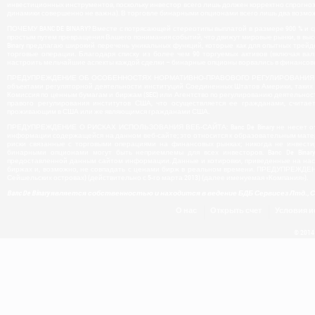
инвестиционных инструментов, поскольку инвестор всего лишь должен корректно спрогнози
динамики совершенно не важна). В торговле бинарными опционами всего лишь два возможн
ПОЧЕМУ BANC DE BINARY? Вместе с потрясающей стереотипы выплатой в размере 900 % и ср
простым путем превращения Вашего понимания событий, что движут мировые рынки, в вы
Binary предлагаю широкий перечень уникальных функций, которые как для опытных трей
торговые операции. Благодаря списку из более чем 90 торгуемых активов (включая вал
настроить мельчайшие аспекты каждой сделки – бинарные опционы ворвались в финансо
ПРЕДУПРЕЖДЕНИЕ ОБ ОСОБЕННОСТЯХ НОРМАТИВНО-ПРАВОВОГО РЕГУЛИРОВАНИЯ В США: Ко
объектами регуляторной деятельности институций Соединенных Штатов Америки, таких к
Комиссия по ценным бумагам и биржам (SEC) или Агентство по регулированию деятельнос
правого регулирования институтов США, что осуществляется ее гражданами, считаетс
проживающим в США или же являющимся гражданами США.
ПРЕДУПРЕЖДЕНИЕ О РИСКАХ ИСПОЛЬЗОВАНИЯ ВЕБ-САЙТА: Banc De Binary не несет отве
информации содержащейся на данном веб-сайте; это относится к образовательным мате
риски связанные с торговыми операциями на финансовых рынках; никогда не инвести
бинарными опционами могут быть неприемлемы для всех инвесторов. Banc De Binar
предоставленной данным сайтом информации. Данные и котировки, приведенные на насто
биржах и, возможно, не совпадать с ценами бирж в реальном времени. ПРЕДУПРЕЖДЕНИ
Сейшельских островах) (действительно с 5-го марта 2013) (далее именуемая «Компания»).
Banc De Binary является собственностью и находится в ведение БДБ Сервисез Лтд.,
О нас
Открыть счет
Условия и
© 2014 