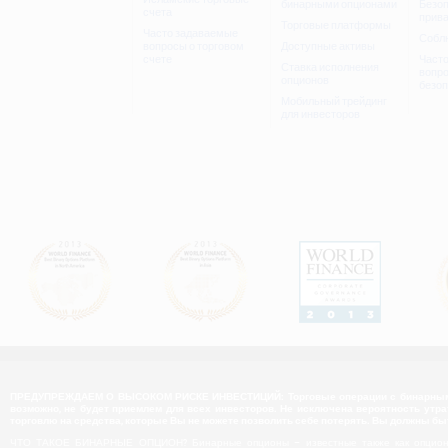
бинарными опционами
Безоп
счета
прив
Торговые платформы
Часто задаваемые
Собл
вопросы о торговом
Доступные активы
счете
Част
Ставка исполнения
вопр
опционов
безо
Мобильный трейдинг
для инвесторов
ПРЕДУПРЕЖДАЕМ О ВЫСОКОМ РИСКЕ ИНВЕСТИЦИЙ: Торговые операции с бинарными о
возможно, не будет приемлем для всех инвесторов. Не исключена вероятность утра
торговлю на средства, которые Вы не можете позволить себе потерять. Вы должны б
ЧТО ТАКОЕ БИНАРНЫЕ ОПЦИОН? Бинарные опционы – известные также как опционы с ф