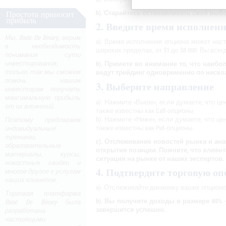
b). Старайтесь останавливать свой выб
Простота приносит
прибыль
2. Введите время исполнен
Мы, Banc De Binary, верим
a). Время исполнения опциона может наст
в необходимость
широких пределах, от $1 до $8 000. Вы вс
понимания сути
инвестирования,
b). Примите во внимание то, что наи
только так мы сможем
ведут трейдинг одновременно по неск
помочь нашим
3. Выберите направление
инвесторам получать
максимальную прибыль
a). Нажмите «Выше», если думаете, что ц
от их вложений.
также известны как Call-опционы.
b). Нажмите «Ниже», если думаете, что ц
Поэтому предлагаем
также известны как Put-опционы.
индивидуальные
тренинги,
c). Отслеживание новостей рынка и ан
образовательные
открытия позиции. Помните, что клиен
материалы, курсы,
ситуации на рынке от наших экспертов.
новостные сводки и
4. Подтвердите торговую о
многое другое к услугам
наших клиентов.
a). Отслеживайте динамику ваших опционо
Торговая платформа
b). Вы получите доходы в размере 65%
Banc De Binary была
завершится успешно.
разработана
настоящими