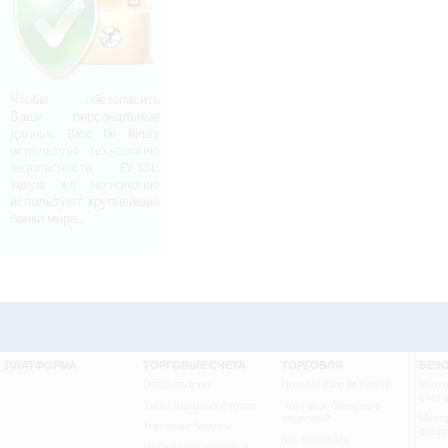
Чтобы обезопасить
Ваши персональные
данные Banc De Binary
использует технологию
безопасности EV-SSL,
такую же технологию
используют крупнейшие
банки мира..
ПЛАТФОРМА
ТОРГОВЫЕ СЧЕТА
ТОРГОВЛЯ
БЕЗ
Открыть счет
Почему Banc De Binary?
Мето
счета
Типы торговых счетов
Что такое бинарные
опционы?
Мето
Торговые бонусы
сред
Как торговать
Исламские торговые